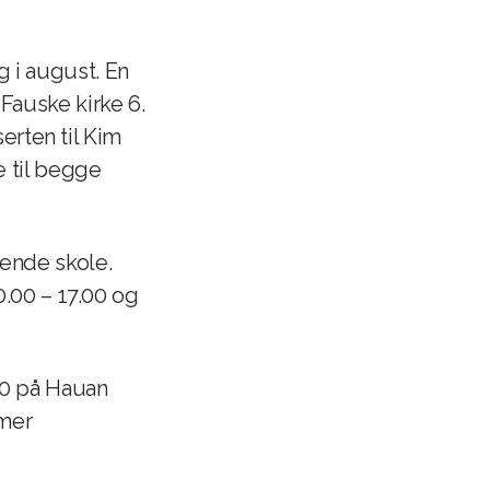
 i august. En
Fauske kirke 6.
rten til Kim
e til begge
ående skole.
10.00 – 17.00 og
.30 på Hauan
 mer