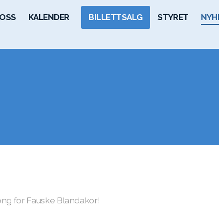
OSS
KALENDER
BILLETTSALG
STYRET
NYH
ong for Fauske Blandakor!