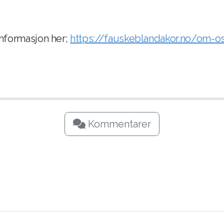
informasjon her;
https://fauskeblandakor.no/om-o
Kommentarer