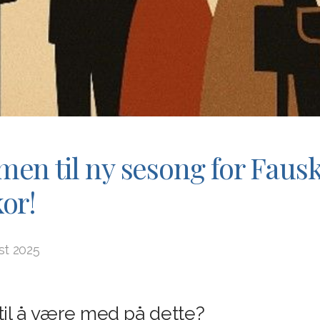
en til ny sesong for Faus
or!
st 2025
 til å være med på dette?