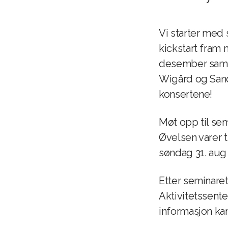
Vi starter med
kickstart fram 
desember samm
Wigård og Sandr
konsertene!
Møt opp til sem
Øvelsen varer ti
søndag 31. aug k
Etter seminaret
Aktivitetssent
informasjon kan