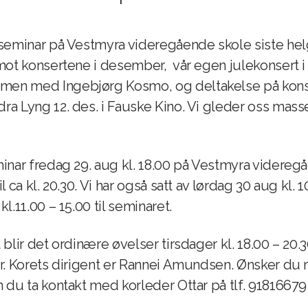
 seminar på Vestmyra videregående skole siste helg
mot konsertene i desember, vår egen julekonsert i 
en med Ingebjørg Kosmo, og deltakelse på konse
a Lyng 12. des. i Fauske Kino. Vi gleder oss mass
inar fredag 29. aug kl. 18.00 på Vestmyra videreg
l ca kl. 20.30. Vi har også satt av lørdag 30 aug kl. 
l.11.00 – 15.00 til seminaret.
 blir det ordinære øvelser tirsdager kl. 18.00 – 20
er. Korets dirigent er Rannei Amundsen. Ønsker du
 du ta kontakt med korleder Ottar på tlf. 91816679